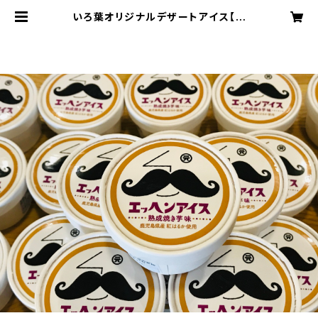
いろ葉オリジナルデザートアイス【エ
ッヘンアイス】糖度30度以上の熟成
焼き芋味 | 【宮村式ジンギスカン】継
承3代目 羊肉専門店ジンギスカンい
ろ葉